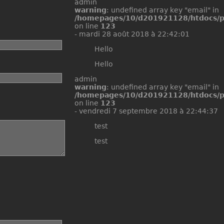
admin
a
aviation - beta
warning
: undefined array key "email" in
/homepages/10/d201921128/htdocs/p
on line
123
-
mardi 28 août 2018 à 22:42:01
Hello
Hello
admin
warning
: undefined array key "email" in
/homepages/10/d201921128/htdocs/p
on line
123
-
vendredi 7 septembre 2018 à 22:44:37
test
test