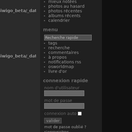
mieux notées
photos au hasard
iwigo_beta/_data/templates_c/1g2e5ht_1pkiej6^0114db
photos récentes
albums récents
calendrier
menu
tags
recherche
commentaires
iwigo_beta/_data/templates_c/1g2e5ht_1pkiej6^0114db
à propos
notifications rss
osworldmap
livre d'or
connexion rapide
nom d'utilisateur
mot de passe
connexion auto
mot de passe oublié ?
s'enregistrer