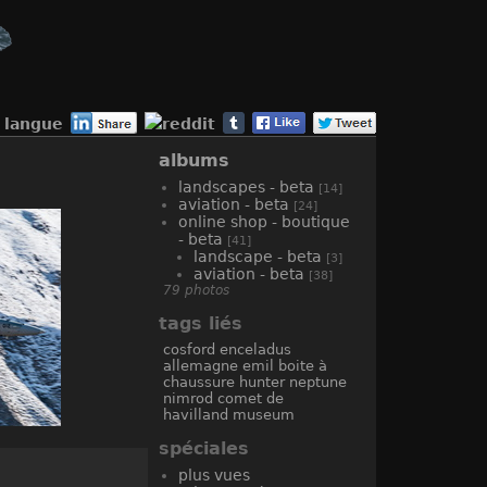
langue
albums
landscapes - beta
[14]
aviation - beta
[24]
online shop - boutique
- beta
[41]
landscape - beta
[3]
aviation - beta
[38]
79 photos
tags liés
cosford
enceladus
allemagne
emil
boite à
chaussure
hunter
neptune
nimrod
comet
de
havilland
museum
spéciales
plus vues